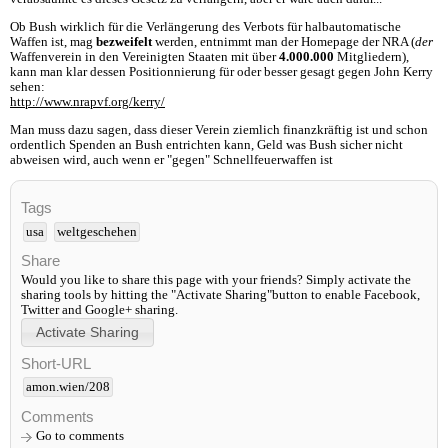
Ob Bush wirklich für die Verlängerung des Verbots für halbautomatische
Waffen ist, mag
bezweifelt
werden, entnimmt man der Homepage der NRA (
der
Waffenverein in den Vereinigten Staaten mit über
4.000.000
Mitgliedern),
kann man klar dessen Positionnierung für oder besser gesagt gegen John Kerry
sehen:
http://www.nrapvf.org/kerry/
Man muss dazu sagen, dass dieser Verein ziemlich finanzkräftig ist und schon
ordentlich Spenden an Bush entrichten kann, Geld was Bush sicher nicht
abweisen wird, auch wenn er "gegen" Schnellfeuerwaffen ist
Tags
usa
weltgeschehen
Share
Would you like to share this page with your friends? Simply activate the
sharing tools by hitting the "Activate Sharing"button to enable Facebook,
Twitter and Google+ sharing.
Short-URL
amon.wien/208
Comments
Go to comments