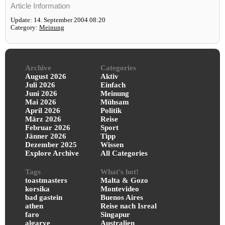
Article Information
Update: 14. September 2004 08:20
Category:
Meinung
Archive
Categories
August 2026
Aktiv
Juli 2026
Einfach
Juni 2026
Meinung
Mai 2026
Mühsam
April 2026
Politik
März 2026
Reise
Februar 2026
Sport
Jänner 2026
Tipp
Dezember 2025
Wissen
Explore Archive
All Categories
Tags
What's hot!
toastmasters
Malta & Gozo
korsika
Montevideo
bad gastein
Buenos Aires
athen
Reise nach Isreal
faro
Singapur
algarve
Australien