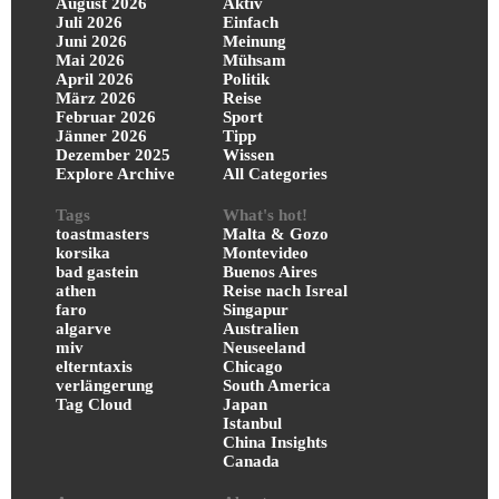
August 2026
Aktiv
Juli 2026
Einfach
Juni 2026
Meinung
Mai 2026
Mühsam
April 2026
Politik
März 2026
Reise
Februar 2026
Sport
Jänner 2026
Tipp
Dezember 2025
Wissen
Explore Archive
All Categories
Tags
What's hot!
toastmasters
Malta & Gozo
korsika
Montevideo
bad gastein
Buenos Aires
athen
Reise nach Isreal
faro
Singapur
algarve
Australien
miv
Neuseeland
elterntaxis
Chicago
verlängerung
South America
Tag Cloud
Japan
Istanbul
China Insights
Canada