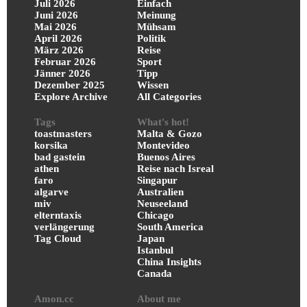
Juli 2026
Einfach
Juni 2026
Meinung
Mai 2026
Mühsam
April 2026
Politik
März 2026
Reise
Februar 2026
Sport
Jänner 2026
Tipp
Dezember 2025
Wissen
Explore Archive
All Categories
Tags
What's hot!
toastmasters
Malta & Gozo
korsika
Montevideo
bad gastein
Buenos Aires
athen
Reise nach Isreal
faro
Singapur
algarve
Australien
miv
Neuseeland
elterntaxis
Chicago
verlängerung
South America
Tag Cloud
Japan
Istanbul
China Insights
Canada
Amon.cc
About me