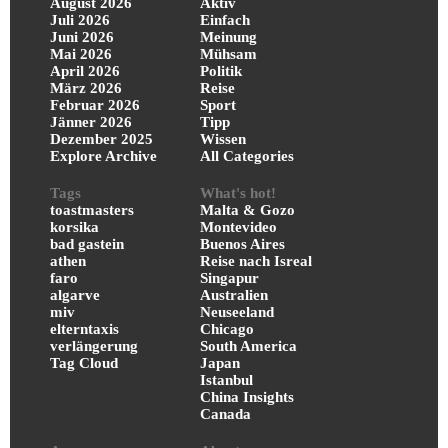
August 2026
Aktiv
Juli 2026
Einfach
Juni 2026
Meinung
Mai 2026
Mühsam
April 2026
Politik
März 2026
Reise
Februar 2026
Sport
Jänner 2026
Tipp
Dezember 2025
Wissen
Explore Archive
All Categories
Tags
What's hot!
toastmasters
Malta & Gozo
korsika
Montevideo
bad gastein
Buenos Aires
athen
Reise nach Isreal
faro
Singapur
algarve
Australien
miv
Neuseeland
elterntaxis
Chicago
verlängerung
South America
Tag Cloud
Japan
Istanbul
China Insights
Canada