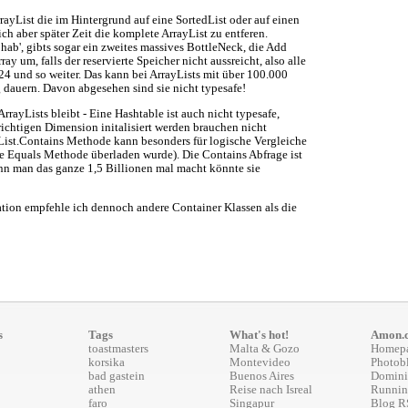
rayList die im Hintergrund auf eine SortedList oder auf einen
ich aber später Zeit die komplete ArrayList zu entferen.
ab', gibts sogar ein zweites massives BottleNeck, die Add
y um, falls der reservierte Speicher nicht aussreicht, also alle
024 und so weiter. Das kann bei ArrayLists mit über 100.000
 dauern. Davon abgesehen sind sie nicht typesafe!
rrayLists bleibt - Eine Hashtable ist auch nicht typesafe,
 richtigen Dimension initalisiert werden brauchen nicht
ist.Contains Methode kann besonders für logische Vergleiche
ie Equals Methode überladen wurde). Die Contains Abfrage ist
enn man das ganze 1,5 Billionen mal macht könnte sie
ation empfehle ich dennoch andere Container Klassen als die
s
Tags
What's hot!
Amon.
toastmasters
Malta & Gozo
Homep
korsika
Montevideo
Photob
bad gastein
Buenos Aires
Domini
athen
Reise nach Isreal
Runnin
faro
Singapur
Blog R