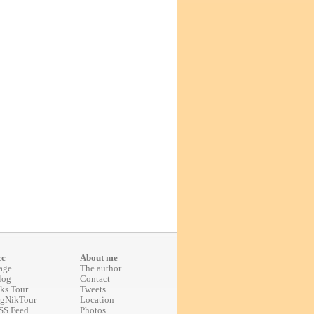
cc
About me
age
The author
log
Contact
ks Tour
Tweets
gNikTour
Location
SS Feed
Photos