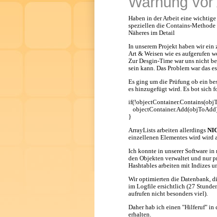
Warnung vor 
Haben in der Arbeit eine wichtig
speziellen die Contains-Methode k
Näheres im Detail
In unserem Projekt haben wir ein 
Art & Weisen wie es aufgerufen we
Zur Desgin-Time war uns nicht be
sein kann. Das Problem war das e
Es ging um die Prüfung ob ein best
es hinzugefügt wird. Es bot sich 
if(!objectContainer.Contains(obj
objectContainer.Add(objToAdd)
}
ArrayLists arbeiten allerdings
NI
einzellenen Elementes wird wird a
Ich konnte in unserer Software in
den Objekten verwaltet und nur pr
Hashtables arbeiten mit Indizes un
Wir optimierten die Datenbank, d
im Logfile ersichtlich (27 Stunden
aufrufen nicht besonders viel).
Daher hab ich einen "Hilferuf" in
erhalten.