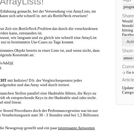
ArrayLists!
progr
e Erfahrung gemacht, bei der Verwendung von ArrayLists, im
Share
ann sich sehr schnell in .net als BottleNeck erweisen!
Would y
friends
zur Zeit ein
BottleNeck Problem
das durch die verschiedenen
hitting
rden kann, entstanden ist.
Faceboo
wusst, wie langsam und zu gleich wie schnell eine ArrayList
s nur in bestimmten Use-Cases zu Tage kommt.
Short
immtes Objekt bereits in einer Liste ist, und wenn nicht, dass
folgends Konstrukt an:
amon.
ToAdd)){
Comm
;
Go 
Articl
CHT
mit Indizies! D.h. der Vergleichsoperator jedes
ufgerufen und das Array wird durch iteriert.
Update
Catego
 manchen Stellen parallel eine Hashtable führen, die Keys zu
üft ob entsprechende Keys in der Hashtable sind oder nicht.
d sind linear.
ie Stored Procedures doch der Performancegewinn war im nur
 Verarbeitungszeit statt 30 - 3 Stunden sind bei 1,5 Billionen
 die Newsgroup gestellt und ein paar
interessante Antworten