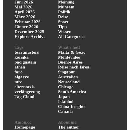
Juni 2026
Meinung
Mai 2026
Mühsam
April 2026
Politik
März 2026
Reise
Februar 2026
Sport
Jänner 2026
Tipp
Dezember 2025
Wissen
Explore Archive
All Categories
Tags
What's hot!
toastmasters
Malta & Gozo
korsika
Montevideo
bad gastein
Buenos Aires
athen
Reise nach Isreal
faro
Singapur
algarve
Australien
miv
Neuseeland
elterntaxis
Chicago
verlängerung
South America
Tag Cloud
Japan
Istanbul
China Insights
Canada
Amon.cc
About me
Homepage
The author