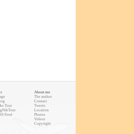
cc
About me
age
The author
log
Contact
ks Tour
Tweets
gNikTour
Location
SS Feed
Photos
Videos
Copyright