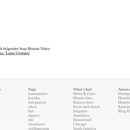
ch folgendes Stop Motion Video:
x "Lasse Gjertsen"
s
Tags
What's hot!
Amon.
toastmasters
Malta & Gozo
Homep
korsika
Montevideo
Photob
bad gastein
Buenos Aires
Domini
athen
Reise nach Isreal
Runnin
faro
Singapur
Blog R
algarve
Australien
miv
Neuseeland
elterntaxis
Chicago
verlängerung
South America