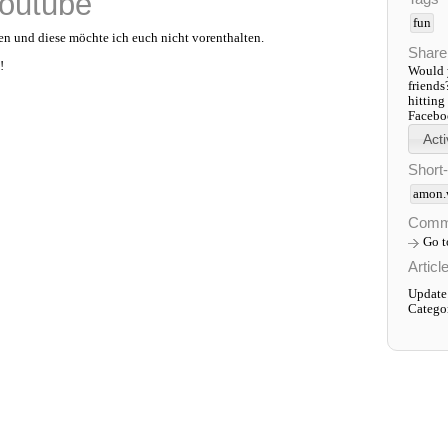
Youtube
fun
n und diese möchte ich euch nicht vorenthalten.
Share
!
Would y
friends
hitting
Faceboo
Short
amon.
Comm
Go 
Articl
Update
Catego