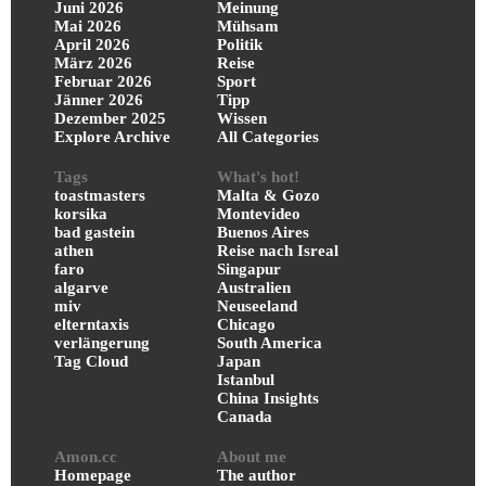
Juni 2026
Meinung
Mai 2026
Mühsam
April 2026
Politik
März 2026
Reise
Februar 2026
Sport
Jänner 2026
Tipp
Dezember 2025
Wissen
Explore Archive
All Categories
Tags
What's hot!
toastmasters
Malta & Gozo
korsika
Montevideo
bad gastein
Buenos Aires
athen
Reise nach Isreal
faro
Singapur
algarve
Australien
miv
Neuseeland
elterntaxis
Chicago
verlängerung
South America
Tag Cloud
Japan
Istanbul
China Insights
Canada
Amon.cc
About me
Homepage
The author