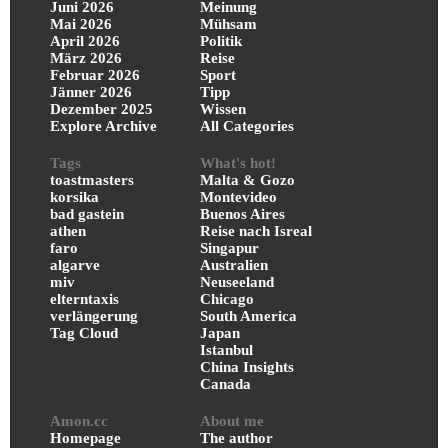
Juni 2026
Meinung
Mai 2026
Mühsam
April 2026
Politik
März 2026
Reise
Februar 2026
Sport
Jänner 2026
Tipp
Dezember 2025
Wissen
Explore Archive
All Categories
Tags
What's hot!
toastmasters
Malta & Gozo
korsika
Montevideo
bad gastein
Buenos Aires
athen
Reise nach Isreal
faro
Singapur
algarve
Australien
miv
Neuseeland
elterntaxis
Chicago
verlängerung
South America
Tag Cloud
Japan
Istanbul
China Insights
Canada
Amon.cc
About me
Homepage
The author