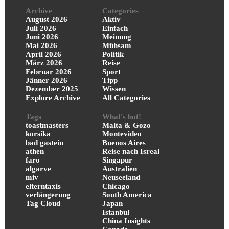
Archive
Categories
August 2026
Aktiv
Juli 2026
Einfach
Juni 2026
Meinung
Mai 2026
Mühsam
April 2026
Politik
März 2026
Reise
Februar 2026
Sport
Jänner 2026
Tipp
Dezember 2025
Wissen
Explore Archive
All Categories
Tags
What's hot!
toastmasters
Malta & Gozo
korsika
Montevideo
bad gastein
Buenos Aires
athen
Reise nach Isreal
faro
Singapur
algarve
Australien
miv
Neuseeland
elterntaxis
Chicago
verlängerung
South America
Tag Cloud
Japan
Istanbul
China Insights