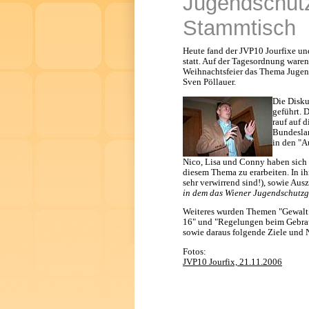
Jugendschut
Stammtisch
Heute fand der JVP10 Jourfixe und
statt. Auf der Tagesordnung war
Weihnachtsfeier das Thema Jugen
Sven Pöllauer.
Die Disku
geführt. 
rauf auf 
Bundeslan
in den "A
Nico, Lisa und Conny haben sich 
diesem Thema zu erarbeiten. In ihr
sehr verwirrend sind!), sowie Aus
in dem das Wiener Jugendschutzg
Weiteres wurden Themen "Gewalt 
16" und "Regelungen beim Gebra
sowie daraus folgende Ziele und 
Fotos:
JVP10 Jourfix, 21.11.2006