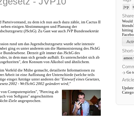
zgesetz - JVP10
jvp
Share
Would y
 Parteivorstand, zu dem ich nun auch dazu zähle, im Cactus II
friends
en neben einigen Abstimmungen und Planung der
hitting
dschutzgesetz (JSchG). Zu Gast war auch JVP Bundessekretär
Faceboo
ssion rund um das Jugendschutzgesetz wurde sehr intensiv
Dabei ging es unter anderem um die Harmonisierung des JSchG
Short
die Bundesebene. Derzeit gilt immer das JSchG des
des, in dem man sich gerade aufhält. Es unterscheidet sich zb
amon.
usgehzeiten", den Konsum von Alkohol und ähnlichem.
Comm
im Vorfeld die Mühe gemacht, detailierte Informationen zu
Go 
er Arbeit ist eine Auflistung der Unterschiede (welche teils
Articl
züge einger Anträge unter anderen der "
Entwurf eines Gesetzes,
esetz 2002 - WrJSchG 2002 geändert wird;
"
Update
von Computerspielen", "Piercing ab
Catego
uch von Softguns" angeschnitten
Nicht-Ziele angesprochen.