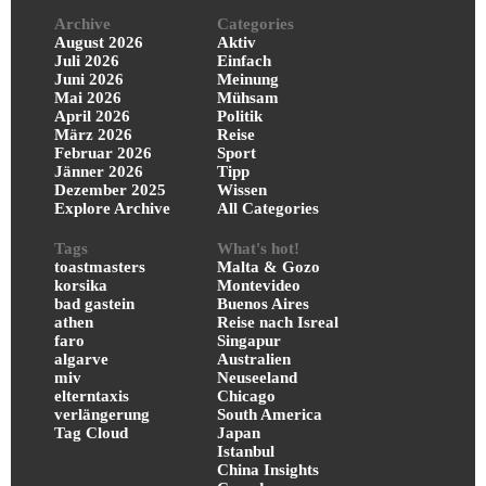
Archive
Categories
August 2026
Aktiv
Juli 2026
Einfach
Juni 2026
Meinung
Mai 2026
Mühsam
April 2026
Politik
März 2026
Reise
Februar 2026
Sport
Jänner 2026
Tipp
Dezember 2025
Wissen
Explore Archive
All Categories
Tags
What's hot!
toastmasters
Malta & Gozo
korsika
Montevideo
bad gastein
Buenos Aires
athen
Reise nach Isreal
faro
Singapur
algarve
Australien
miv
Neuseeland
elterntaxis
Chicago
verlängerung
South America
Tag Cloud
Japan
Istanbul
China Insights