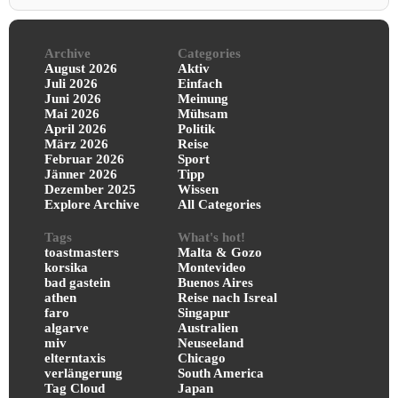
Archive
Categories
August 2026
Aktiv
Juli 2026
Einfach
Juni 2026
Meinung
Mai 2026
Mühsam
April 2026
Politik
März 2026
Reise
Februar 2026
Sport
Jänner 2026
Tipp
Dezember 2025
Wissen
Explore Archive
All Categories
Tags
What's hot!
toastmasters
Malta & Gozo
korsika
Montevideo
bad gastein
Buenos Aires
athen
Reise nach Isreal
faro
Singapur
algarve
Australien
miv
Neuseeland
elterntaxis
Chicago
verlängerung
South America
Tag Cloud
Japan