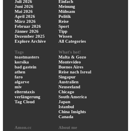
Juli 2026
Einfach
Juni 2026
Meinung
Mai 2026
Mühsam
April 2026
Politik
März 2026
Reise
Februar 2026
Sport
Jänner 2026
Tipp
Dezember 2025
Wissen
Explore Archive
All Categories
Tags
What's hot!
toastmasters
Malta & Gozo
korsika
Montevideo
bad gastein
Buenos Aires
athen
Reise nach Isreal
faro
Singapur
algarve
Australien
miv
Neuseeland
elterntaxis
Chicago
verlängerung
South America
Tag Cloud
Japan
Istanbul
China Insights
Canada
Amon.cc
About me