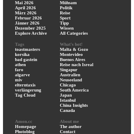
Mai 2026
Mühsam
April 2026
Politik
März 2026
Reise
Februar 2026
Sport
Jänner 2026
Tipp
Dezember 2025
Wissen
Explore Archive
All Categories
Tags
What's hot!
toastmasters
Malta & Gozo
korsika
Montevideo
bad gastein
Buenos Aires
athen
Reise nach Isreal
faro
Singapur
algarve
Australien
miv
Neuseeland
elterntaxis
Chicago
verlängerung
South America
Tag Cloud
Japan
Istanbul
China Insights
Canada
Amon.cc
About me
Homepage
The author
Photoblog
Contact