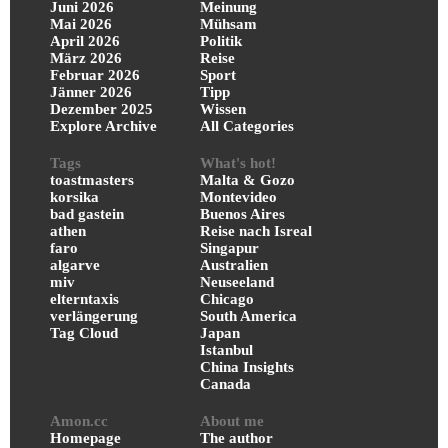
Juni 2026
Meinung
Mai 2026
Mühsam
April 2026
Politik
März 2026
Reise
Februar 2026
Sport
Jänner 2026
Tipp
Dezember 2025
Wissen
Explore Archive
All Categories
Tags
What's hot!
toastmasters
Malta & Gozo
korsika
Montevideo
bad gastein
Buenos Aires
athen
Reise nach Isreal
faro
Singapur
algarve
Australien
miv
Neuseeland
elterntaxis
Chicago
verlängerung
South America
Tag Cloud
Japan
Istanbul
China Insights
Canada
Amon.cc
About me
Homepage
The author