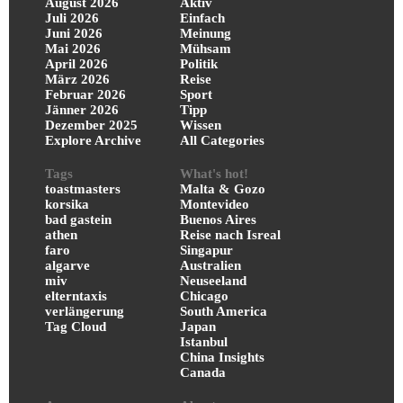
August 2026
Aktiv
Juli 2026
Einfach
Juni 2026
Meinung
Mai 2026
Mühsam
April 2026
Politik
März 2026
Reise
Februar 2026
Sport
Jänner 2026
Tipp
Dezember 2025
Wissen
Explore Archive
All Categories
Tags
What's hot!
toastmasters
Malta & Gozo
korsika
Montevideo
bad gastein
Buenos Aires
athen
Reise nach Isreal
faro
Singapur
algarve
Australien
miv
Neuseeland
elterntaxis
Chicago
verlängerung
South America
Tag Cloud
Japan
Istanbul
China Insights
Canada