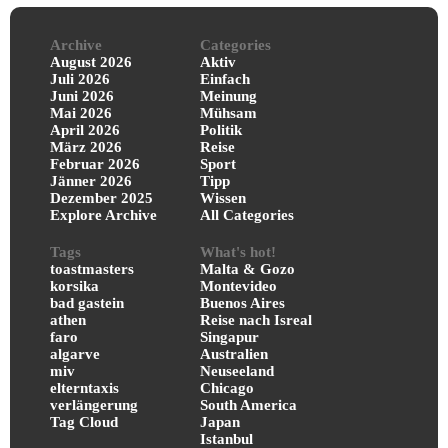
Archive
Categories
August 2026
Aktiv
Juli 2026
Einfach
Juni 2026
Meinung
Mai 2026
Mühsam
April 2026
Politik
März 2026
Reise
Februar 2026
Sport
Jänner 2026
Tipp
Dezember 2025
Wissen
Explore Archive
All Categories
Tags
What's hot!
toastmasters
Malta & Gozo
korsika
Montevideo
bad gastein
Buenos Aires
athen
Reise nach Isreal
faro
Singapur
algarve
Australien
miv
Neuseeland
elterntaxis
Chicago
verlängerung
South America
Tag Cloud
Japan
Istanbul