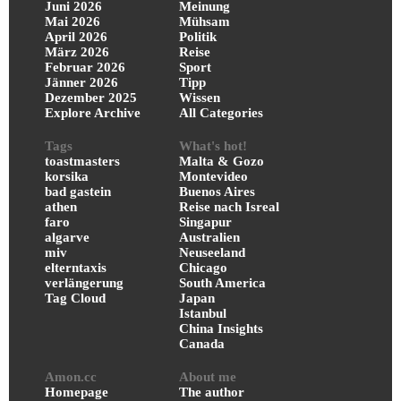
Juni 2026
Meinung
Mai 2026
Mühsam
April 2026
Politik
März 2026
Reise
Februar 2026
Sport
Jänner 2026
Tipp
Dezember 2025
Wissen
Explore Archive
All Categories
Tags
What's hot!
toastmasters
Malta & Gozo
korsika
Montevideo
bad gastein
Buenos Aires
athen
Reise nach Isreal
faro
Singapur
algarve
Australien
miv
Neuseeland
elterntaxis
Chicago
verlängerung
South America
Tag Cloud
Japan
Istanbul
China Insights
Canada
Amon.cc
About me
Homepage
The author