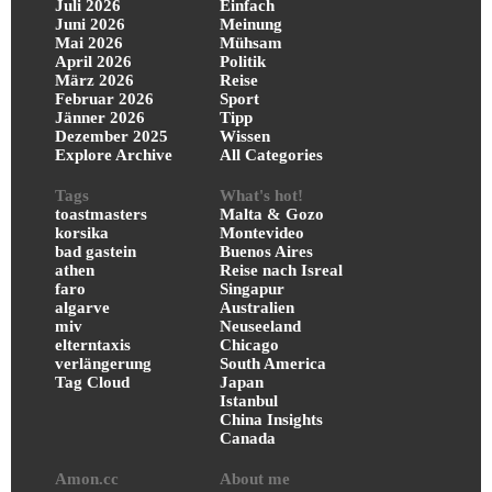
Juli 2026
Einfach
Juni 2026
Meinung
Mai 2026
Mühsam
April 2026
Politik
März 2026
Reise
Februar 2026
Sport
Jänner 2026
Tipp
Dezember 2025
Wissen
Explore Archive
All Categories
Tags
What's hot!
toastmasters
Malta & Gozo
korsika
Montevideo
bad gastein
Buenos Aires
athen
Reise nach Isreal
faro
Singapur
algarve
Australien
miv
Neuseeland
elterntaxis
Chicago
verlängerung
South America
Tag Cloud
Japan
Istanbul
China Insights
Canada
Amon.cc
About me