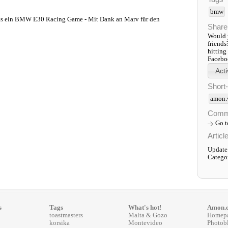
bmw
ts ein BMW E30 Racing Game - Mit Dank an Marv für den
Share
Would y
friends
hitting
Faceboo
Short
amon.
Comm
Go 
Articl
Update:
Catego
s
Tags
What's hot!
Amon.
toastmasters
Malta & Gozo
Homep
korsika
Montevideo
Photob