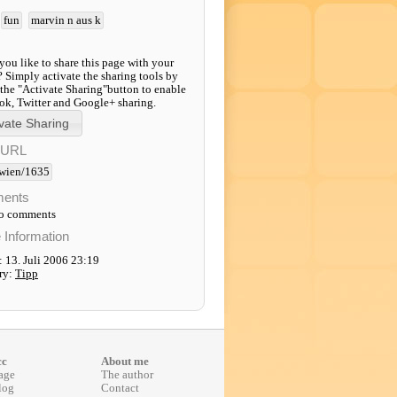
fun
marvin n aus k
ou like to share this page with your
? Simply activate the sharing tools by
 the "Activate Sharing"button to enable
k, Twitter and Google+ sharing.
-URL
wien/1635
ents
to comments
e Information
 13. Juli 2006 23:19
ry:
Tipp
cc
About me
age
The author
log
Contact