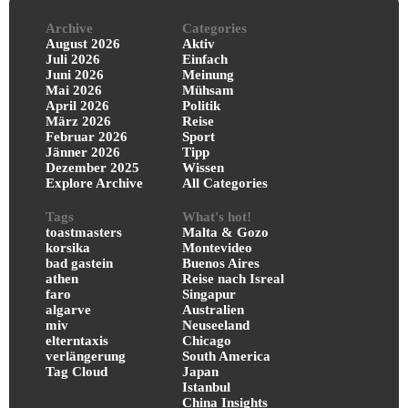
Archive
Categories
August 2026
Aktiv
Juli 2026
Einfach
Juni 2026
Meinung
Mai 2026
Mühsam
April 2026
Politik
März 2026
Reise
Februar 2026
Sport
Jänner 2026
Tipp
Dezember 2025
Wissen
Explore Archive
All Categories
Tags
What's hot!
toastmasters
Malta & Gozo
korsika
Montevideo
bad gastein
Buenos Aires
athen
Reise nach Isreal
faro
Singapur
algarve
Australien
miv
Neuseeland
elterntaxis
Chicago
verlängerung
South America
Tag Cloud
Japan
Istanbul
China Insights