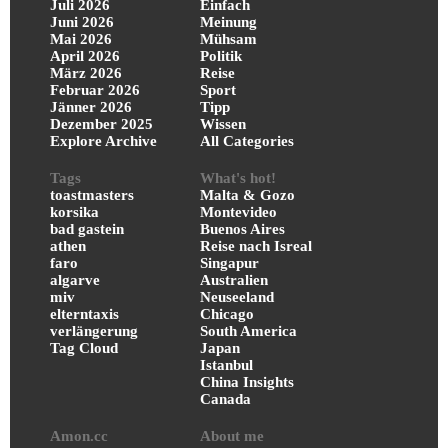
Juli 2026
Einfach
Juni 2026
Meinung
Mai 2026
Mühsam
April 2026
Politik
März 2026
Reise
Februar 2026
Sport
Jänner 2026
Tipp
Dezember 2025
Wissen
Explore Archive
All Categories
Tags
What's hot!
toastmasters
Malta & Gozo
korsika
Montevideo
bad gastein
Buenos Aires
athen
Reise nach Isreal
faro
Singapur
algarve
Australien
miv
Neuseeland
elterntaxis
Chicago
verlängerung
South America
Tag Cloud
Japan
Istanbul
China Insights
Canada
Amon.cc
About me