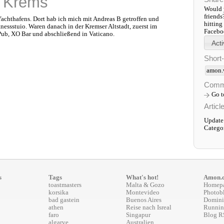
n Krems
Would y
friends
chthafens. Dort hab ich mich mit Andreas B getroffen und
hitting
essstuio. Waren danach in der Kremser Altstadt, zuerst im
Faceboo
Pub, XO Bar und abschließend in Vaticano.
Short
amon.
Comm
Go 
Articl
Update:
Catego
s
Tags
What's hot!
Amon.
toastmasters
Malta & Gozo
Homep
korsika
Montevideo
Photob
bad gastein
Buenos Aires
Domini
athen
Reise nach Isreal
Runnin
faro
Singapur
Blog R
algarve
Australien