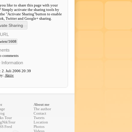
ou like to share this page with your
? Simply activate the sharing tools by
 the "Activate Sharing"button to enable
k, Twitter and Google+ sharing.
-URL
wien/1608
ents
to comments
e Information
 2. Juli 2006 20:39
ry:
Aktiv
cc
About me
age
The author
log
Contact
ks Tour
Tweets
gNikTour
Location
SS Feed
Photos
Videos