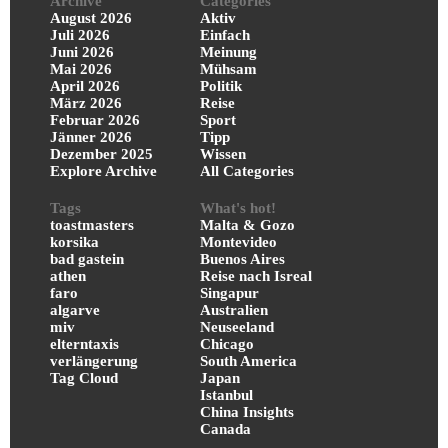
Archive
Categories
August 2026
Aktiv
Juli 2026
Einfach
Juni 2026
Meinung
Mai 2026
Mühsam
April 2026
Politik
März 2026
Reise
Februar 2026
Sport
Jänner 2026
Tipp
Dezember 2025
Wissen
Explore Archive
All Categories
Tags
What's hot!
toastmasters
Malta & Gozo
korsika
Montevideo
bad gastein
Buenos Aires
athen
Reise nach Isreal
faro
Singapur
algarve
Australien
miv
Neuseeland
elterntaxis
Chicago
verlängerung
South America
Tag Cloud
Japan
Istanbul
China Insights
Canada