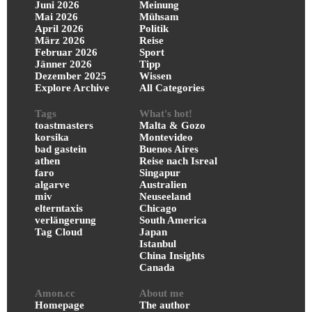
Juni 2026
Meinung
Mai 2026
Mühsam
April 2026
Politik
März 2026
Reise
Februar 2026
Sport
Jänner 2026
Tipp
Dezember 2025
Wissen
Explore Archive
All Categories
Tags
What's hot!
toastmasters
Malta & Gozo
korsika
Montevideo
bad gastein
Buenos Aires
athen
Reise nach Isreal
faro
Singapur
algarve
Australien
miv
Neuseeland
elterntaxis
Chicago
verlängerung
South America
Tag Cloud
Japan
Istanbul
China Insights
Canada
Amon.cc
About me
Homepage
The author