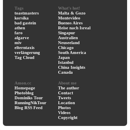
Tags
What's hot!
toastmasters
Malta & Gozo
korsika
Montevideo
bad gastein
Buenos Aires
athen
Reise nach Isreal
faro
Singapur
algarve
Australien
miv
Neuseeland
elterntaxis
Chicago
verlängerung
South America
Tag Cloud
Japan
Istanbul
China Insights
Canada
Amon.cc
About me
Homepage
The author
Photoblog
Contact
Dominiks Tour
Tweets
RunningNikTour
Location
Blog RSS Feed
Photos
Videos
Copyright