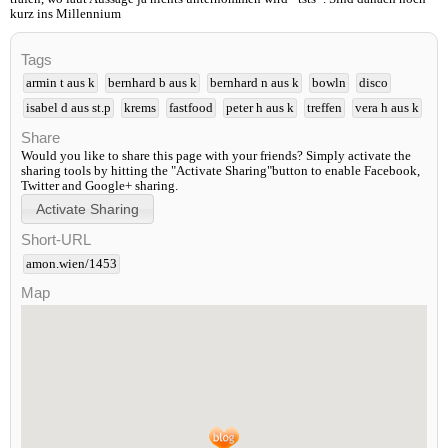
kurz ins Millennium
Tags
armin t aus k
bernhard b aus k
bernhard n aus k
bowln
disco
isabel d aus st.p
krems
fastfood
peter h aus k
treffen
vera h aus k
Share
Would you like to share this page with your friends? Simply activate the
sharing tools by hitting the "Activate Sharing"button to enable Facebook,
Twitter and Google+ sharing.
Short-URL
amon.wien/1453
Map