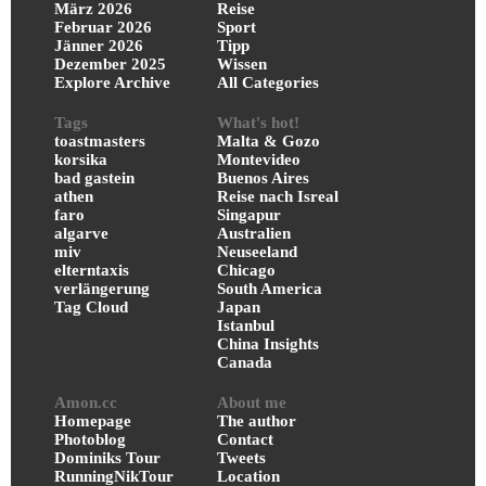
März 2026
Reise
Februar 2026
Sport
Jänner 2026
Tipp
Dezember 2025
Wissen
Explore Archive
All Categories
Tags
What's hot!
toastmasters
Malta & Gozo
korsika
Montevideo
bad gastein
Buenos Aires
athen
Reise nach Isreal
faro
Singapur
algarve
Australien
miv
Neuseeland
elterntaxis
Chicago
verlängerung
South America
Tag Cloud
Japan
Istanbul
China Insights
Canada
Amon.cc
About me
Homepage
The author
Photoblog
Contact
Dominiks Tour
Tweets
RunningNikTour
Location