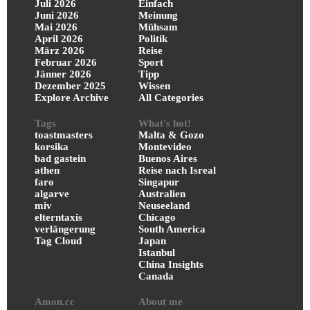
Juli 2026
Einfach
Juni 2026
Meinung
Mai 2026
Mühsam
April 2026
Politik
März 2026
Reise
Februar 2026
Sport
Jänner 2026
Tipp
Dezember 2025
Wissen
Explore Archive
All Categories
Tags
What's hot!
toastmasters
Malta & Gozo
korsika
Montevideo
bad gastein
Buenos Aires
athen
Reise nach Isreal
faro
Singapur
algarve
Australien
miv
Neuseeland
elterntaxis
Chicago
verlängerung
South America
Tag Cloud
Japan
Istanbul
China Insights
Canada
Amon.cc
About me