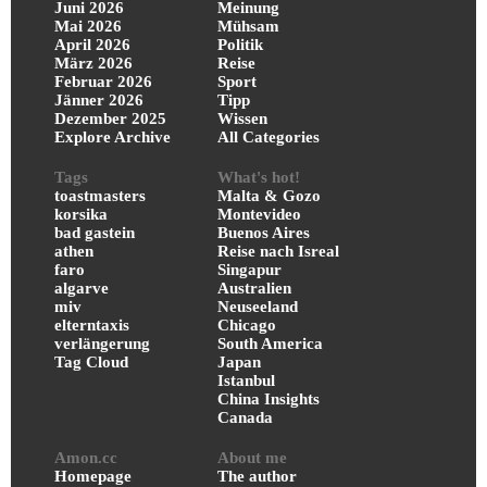
Juni 2026
Meinung
Mai 2026
Mühsam
April 2026
Politik
März 2026
Reise
Februar 2026
Sport
Jänner 2026
Tipp
Dezember 2025
Wissen
Explore Archive
All Categories
Tags
What's hot!
toastmasters
Malta & Gozo
korsika
Montevideo
bad gastein
Buenos Aires
athen
Reise nach Isreal
faro
Singapur
algarve
Australien
miv
Neuseeland
elterntaxis
Chicago
verlängerung
South America
Tag Cloud
Japan
Istanbul
China Insights
Canada
Amon.cc
About me
Homepage
The author