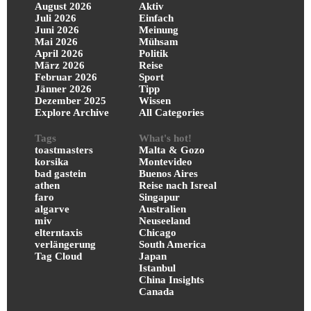
August 2026
Aktiv
Juli 2026
Einfach
Juni 2026
Meinung
Mai 2026
Mühsam
April 2026
Politik
März 2026
Reise
Februar 2026
Sport
Jänner 2026
Tipp
Dezember 2025
Wissen
Explore Archive
All Categories
Tags
What's hot!
toastmasters
Malta & Gozo
korsika
Montevideo
bad gastein
Buenos Aires
athen
Reise nach Isreal
faro
Singapur
algarve
Australien
miv
Neuseeland
elterntaxis
Chicago
verlängerung
South America
Tag Cloud
Japan
Istanbul
China Insights
Canada