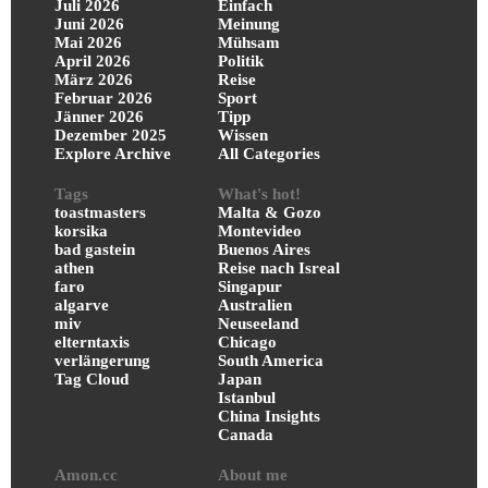
Juli 2026
Einfach
Juni 2026
Meinung
Mai 2026
Mühsam
April 2026
Politik
März 2026
Reise
Februar 2026
Sport
Jänner 2026
Tipp
Dezember 2025
Wissen
Explore Archive
All Categories
Tags
What's hot!
toastmasters
Malta & Gozo
korsika
Montevideo
bad gastein
Buenos Aires
athen
Reise nach Isreal
faro
Singapur
algarve
Australien
miv
Neuseeland
elterntaxis
Chicago
verlängerung
South America
Tag Cloud
Japan
Istanbul
China Insights
Canada
Amon.cc
About me