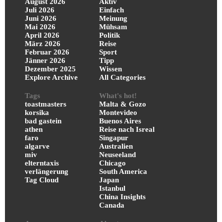
August 2026
Aktiv
Juli 2026
Einfach
Juni 2026
Meinung
Mai 2026
Mühsam
April 2026
Politik
März 2026
Reise
Februar 2026
Sport
Jänner 2026
Tipp
Dezember 2025
Wissen
Explore Archive
All Categories
Tags
What's hot!
toastmasters
Malta & Gozo
korsika
Montevideo
bad gastein
Buenos Aires
athen
Reise nach Isreal
faro
Singapur
algarve
Australien
miv
Neuseeland
elterntaxis
Chicago
verlängerung
South America
Tag Cloud
Japan
Istanbul
China Insights
Canada