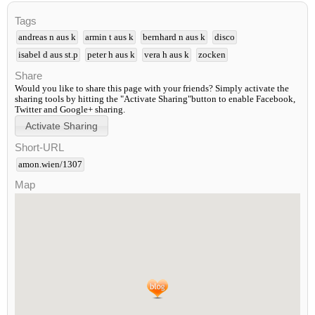
Tags
andreas n aus k
armin t aus k
bernhard n aus k
disco
isabel d aus st.p
peter h aus k
vera h aus k
zocken
Share
Would you like to share this page with your friends? Simply activate the
sharing tools by hitting the "Activate Sharing"button to enable Facebook,
Twitter and Google+ sharing.
Short-URL
amon.wien/1307
Map