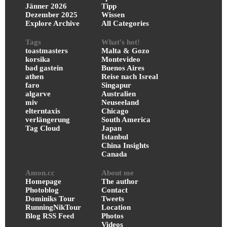
Jänner 2026
Tipp
Dezember 2025
Wissen
Explore Archive
All Categories
Tags
What's hot!
toastmasters
Malta & Gozo
korsika
Montevideo
bad gastein
Buenos Aires
athen
Reise nach Isreal
faro
Singapur
algarve
Australien
miv
Neuseeland
elterntaxis
Chicago
verlängerung
South America
Tag Cloud
Japan
Istanbul
China Insights
Canada
Amon.cc
About me
Homepage
The author
Photoblog
Contact
Dominiks Tour
Tweets
RunningNikTour
Location
Blog RSS Feed
Photos
Videos