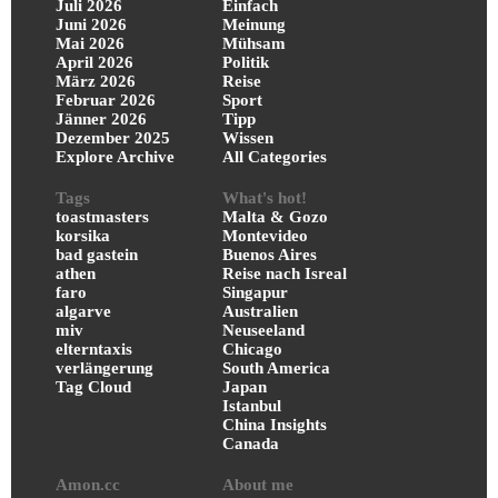
Juli 2026
Einfach
Juni 2026
Meinung
Mai 2026
Mühsam
April 2026
Politik
März 2026
Reise
Februar 2026
Sport
Jänner 2026
Tipp
Dezember 2025
Wissen
Explore Archive
All Categories
Tags
What's hot!
toastmasters
Malta & Gozo
korsika
Montevideo
bad gastein
Buenos Aires
athen
Reise nach Isreal
faro
Singapur
algarve
Australien
miv
Neuseeland
elterntaxis
Chicago
verlängerung
South America
Tag Cloud
Japan
Istanbul
China Insights
Canada
Amon.cc
About me