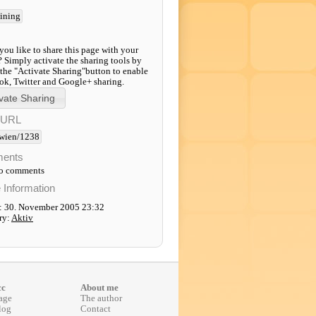
aining
ou like to share this page with your
? Simply activate the sharing tools by
 the "Activate Sharing"button to enable
k, Twitter and Google+ sharing.
-URL
wien/1238
ents
to comments
e Information
: 30. November 2005 23:32
ry:
Aktiv
cc
About me
age
The author
log
Contact