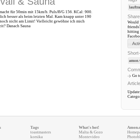
rvall & Sauna
lauftr
emacht für 50min mit 15km/h. PulsAVG 156. KCal: 900.
Share
lich besser als beim letzten Mal. Kam knapp unter 190
 noch nicht am Limit! Vielleicht gewöhne ich mich
Would y
eit? Danach Sauna
friends
hitting
Faceboo
Short
amon.
Comm
Go 
Articl
Update
Catego
s
Tags
What's hot!
Amon.
toastmasters
Malta & Gozo
Homep
korsika
Montevideo
Photob