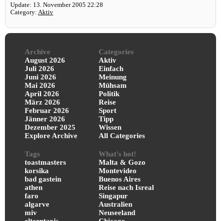
Update: 13. November 2005 22:28
Category:
Aktiv
Archive
Categories
August 2026
Aktiv
Juli 2026
Einfach
Juni 2026
Meinung
Mai 2026
Mühsam
April 2026
Politik
März 2026
Reise
Februar 2026
Sport
Jänner 2026
Tipp
Dezember 2025
Wissen
Explore Archive
All Categories
Tags
What's hot!
toastmasters
Malta & Gozo
korsika
Montevideo
bad gastein
Buenos Aires
athen
Reise nach Isreal
faro
Singapur
algarve
Australien
miv
Neuseeland
elterntaxis
Chicago