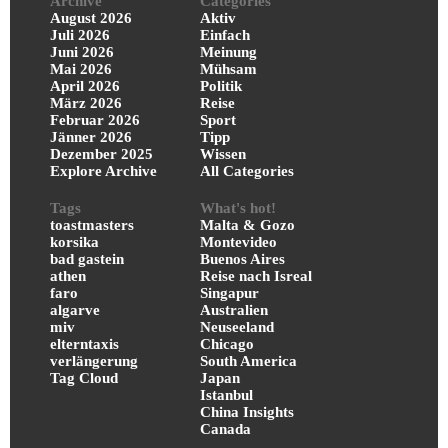
Archive
Categories
August 2026
Aktiv
Juli 2026
Einfach
Juni 2026
Meinung
Mai 2026
Mühsam
April 2026
Politik
März 2026
Reise
Februar 2026
Sport
Jänner 2026
Tipp
Dezember 2025
Wissen
Explore Archive
All Categories
Tags
What's hot!
toastmasters
Malta & Gozo
korsika
Montevideo
bad gastein
Buenos Aires
athen
Reise nach Isreal
faro
Singapur
algarve
Australien
miv
Neuseeland
elterntaxis
Chicago
verlängerung
South America
Tag Cloud
Japan
Istanbul
China Insights
Canada