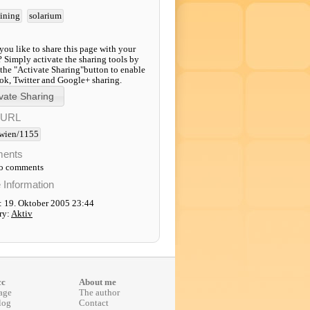
aining
solarium
ou like to share this page with your
? Simply activate the sharing tools by
 the "Activate Sharing"button to enable
k, Twitter and Google+ sharing.
-URL
wien/1155
ents
to comments
e Information
: 19. Oktober 2005 23:44
ry:
Aktiv
cc
About me
age
The author
log
Contact