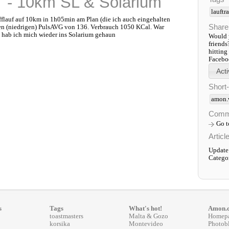
 - 10km SL & Solarium
lauftr
fflauf auf 10km in 1h05min am Plan (die ich auch eingehalten
Share
ren (niedrigen) PulsAVG von 136. Verbrauch 1050 KCal. War
h hab ich mich wieder ins Solarium gehaun
Would y
friends
hitting
Faceboo
Short
amon.
Comm
Go 
Articl
Update
Catego
s
Tags
What's hot!
Amon.
toastmasters
Malta & Gozo
Homep
korsika
Montevideo
Photob