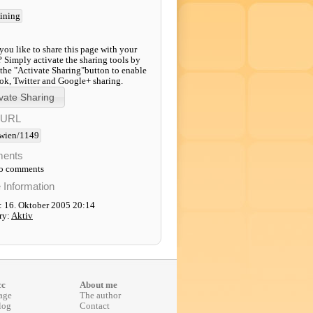
aining
ou like to share this page with your
? Simply activate the sharing tools by
 the "Activate Sharing"button to enable
k, Twitter and Google+ sharing.
-URL
wien/1149
ents
to comments
e Information
: 16. Oktober 2005 20:14
ry:
Aktiv
cc
About me
age
The author
log
Contact