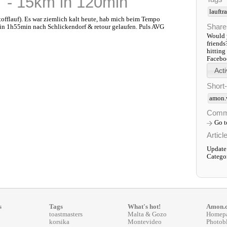
 - 15km in 120min
lauftr
fflauf). Es war ziemlich kalt heute, hab mich beim Tempo
Share
in 1h55min nach Schlickendorf & retour gelaufen. Puls AVG
Would y
friends
hitting
Faceboo
Short
amon.
Comm
Go 
Articl
Update
Catego
s
Tags
What's hot!
Amon.
toastmasters
Malta & Gozo
Homep
korsika
Montevideo
Photob