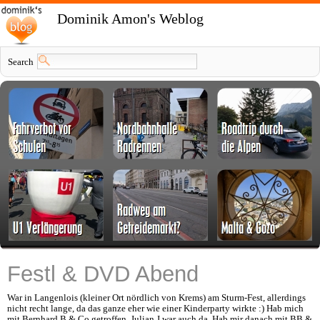
Dominik Amon's Weblog
Search
Festl & DVD Abend
War in Langenlois (kleiner Ort nördlich von Krems) am Sturm-Fest, allerdings
nicht recht lange, da das ganze eher wie einer Kinderparty wirkte :) Hab mich
mit Bernhard B & Co getroffen. Julian J war auch da. Hab mir danach mit BB &