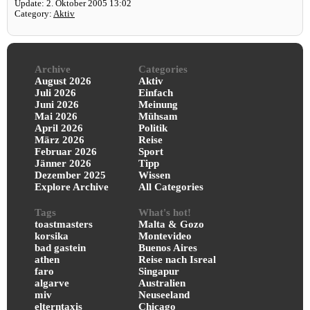
Update: 2. Oktober 2005 13:02
Category:
Aktiv
Archive
Categories
August 2026
Aktiv
Juli 2026
Einfach
Juni 2026
Meinung
Mai 2026
Mühsam
April 2026
Politik
März 2026
Reise
Februar 2026
Sport
Jänner 2026
Tipp
Dezember 2025
Wissen
Explore Archive
All Categories
Tags
What's hot!
toastmasters
Malta & Gozo
korsika
Montevideo
bad gastein
Buenos Aires
athen
Reise nach Isreal
faro
Singapur
algarve
Australien
miv
Neuseeland
elterntaxis
Chicago