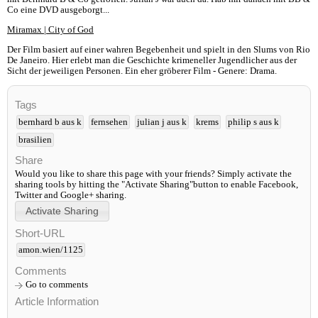
Co eine DVD ausgeborgt...
Miramax | City of God
Der Film basiert auf einer wahren Begebenheit und spielt in den Slums von Rio
De Janeiro. Hier erlebt man die Geschichte krimeneller Jugendlicher aus der
Sicht der jeweiligen Personen. Ein eher gröberer Film - Genere: Drama.
Tags
bernhard b aus k
fernsehen
julian j aus k
krems
philip s aus k
brasilien
Share
Would you like to share this page with your friends? Simply activate the
sharing tools by hitting the "Activate Sharing"button to enable Facebook,
Twitter and Google+ sharing.
Short-URL
amon.wien/1125
Comments
Go to comments
Article Information