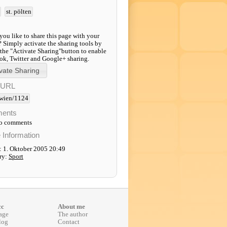
st. pölten
ou like to share this page with your
? Simply activate the sharing tools by
 the "Activate Sharing"button to enable
k, Twitter and Google+ sharing.
-URL
wien/1124
ents
to comments
e Information
: 1. Oktober 2005 20:49
ry:
Sport
cc
About me
age
The author
log
Contact