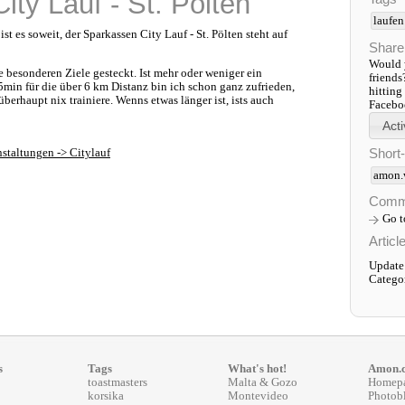
ty Lauf - St. Pölten
laufen
t es soweit, der Sparkassen City Lauf - St. Pölten steht auf
Share
Would y
e besonderen Ziele gesteckt. Ist mehr oder weniger ein
friends
35min für die über 6 km Distanz bin ich schon ganz zufrieden,
hitting
berhaupt nix trainiere. Wenns etwas länger ist, ists auch
Faceboo
Short
nstaltungen -> Citylauf
amon.
Comm
Go 
Articl
Update
Catego
s
Tags
What's hot!
Amon.
toastmasters
Malta & Gozo
Homep
korsika
Montevideo
Photob