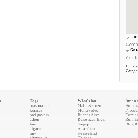
Loca
Comm
Go 
Articl
Update
Catego
s
Tags
What's hot!
Amon.
toastmasters
Malta & Gozo
Homep
korsika
Montevideo
Photob
bad gastein
Buenos Aires
Domini
athen
Reise nach Isreal
Runnin
faro
Singapur
Blog R
algarve
Australien
miv
Neuseeland