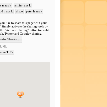
s n aus k
armin t aus k
rd n aus k
disco
peter h aus k
ou like to share this page with your
? Simply activate the sharing tools by
 the "Activate Sharing"button to enable
k, Twitter and Google+ sharing.
-URL
wien/1122