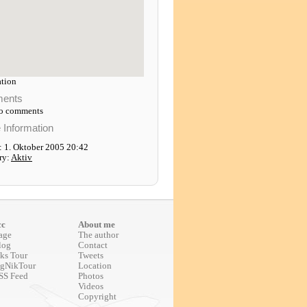
tion
ents
to comments
e Information
: 1. Oktober 2005 20:42
ry:
Aktiv
cc
About me
age
The author
log
Contact
ks Tour
Tweets
gNikTour
Location
SS Feed
Photos
Videos
Copyright