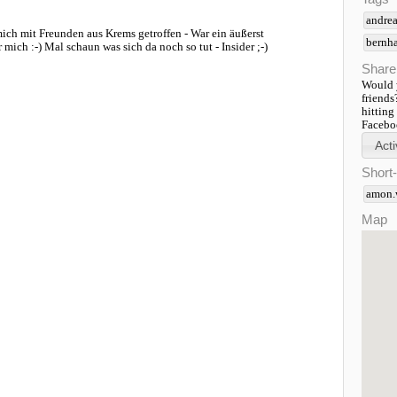
andrea
ch mit Freunden aus Krems getroffen - War ein äußerst
bernha
mich :-) Mal schaun was sich da noch so tut - Insider ;-)
Share
Would y
friends
hitting
Faceboo
Short
amon.
Map