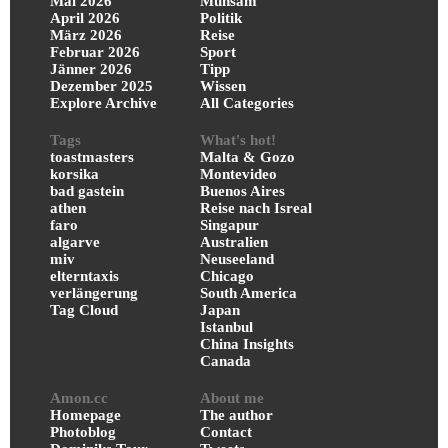
Mai 2026
Mühsam
April 2026
Politik
März 2026
Reise
Februar 2026
Sport
Jänner 2026
Tipp
Dezember 2025
Wissen
Explore Archive
All Categories
Tags
What's hot!
toastmasters
Malta & Gozo
korsika
Montevideo
bad gastein
Buenos Aires
athen
Reise nach Isreal
faro
Singapur
algarve
Australien
miv
Neuseeland
elterntaxis
Chicago
verlängerung
South America
Tag Cloud
Japan
Istanbul
China Insights
Canada
Amon.cc
About me
Homepage
The author
Photoblog
Contact