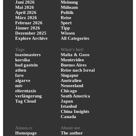
Juni 2026
Meinung
Mai 2026
Mühsam
April 2026
Politik
März 2026
Reise
Februar 2026
Sport
Jänner 2026
Tipp
Dezember 2025
Wissen
Explore Archive
All Categories
Tags
What's hot!
toastmasters
Malta & Gozo
korsika
Montevideo
bad gastein
Buenos Aires
athen
Reise nach Isreal
faro
Singapur
algarve
Australien
miv
Neuseeland
elterntaxis
Chicago
verlängerung
South America
Tag Cloud
Japan
Istanbul
China Insights
Canada
Amon.cc
About me
Homepage
The author