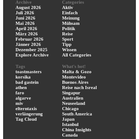
Archive
Categories
August 2026
Aktiv
Juli 2026
Einfach
Juni 2026
Meinung
Mai 2026
Mühsam
April 2026
Politik
März 2026
Reise
Februar 2026
Sport
Jänner 2026
Tipp
Dezember 2025
Wissen
Explore Archive
All Categories
Tags
What's hot!
toastmasters
Malta & Gozo
korsika
Montevideo
bad gastein
Buenos Aires
athen
Reise nach Isreal
faro
Singapur
algarve
Australien
miv
Neuseeland
elterntaxis
Chicago
verlängerung
South America
Tag Cloud
Japan
Istanbul
China Insights
Canada