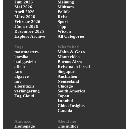
Juni 2026
Meinung
Mai 2026
Mühsam
April 2026
Politik
März 2026
Reise
Februar 2026
Sport
Jänner 2026
Tipp
Dezember 2025
Wissen
Explore Archive
All Categories
Tags
What's hot!
toastmasters
Malta & Gozo
korsika
Montevideo
bad gastein
Buenos Aires
athen
Reise nach Isreal
faro
Singapur
algarve
Australien
miv
Neuseeland
elterntaxis
Chicago
verlängerung
South America
Tag Cloud
Japan
Istanbul
China Insights
Canada
Amon.cc
About me
Homepage
The author