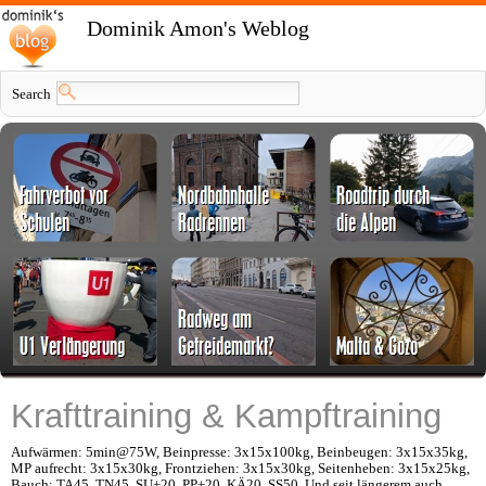
Dominik Amon's Weblog
Search
Krafttraining & Kampftraining
Aufwärmen: 5min@75W, Beinpresse: 3x15x100kg, Beinbeugen: 3x15x35kg,
MP aufrecht: 3x15x30kg, Frontziehen: 3x15x30kg, Seitenheben: 3x15x25kg,
Bauch: TA45, TN45, SU+20, PP+20, KÄ20, SS50. Und seit längerem auch