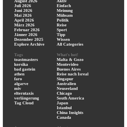
August 2026
Aktiv
Juli 2026
Einfach
Juni 2026
Meinung
Mai 2026
Mühsam
April 2026
Politik
März 2026
Reise
Februar 2026
Sport
Jänner 2026
Tipp
Dezember 2025
Wissen
Explore Archive
All Categories
Tags
What's hot!
toastmasters
Malta & Gozo
korsika
Montevideo
bad gastein
Buenos Aires
athen
Reise nach Isreal
faro
Singapur
algarve
Australien
miv
Neuseeland
elterntaxis
Chicago
verlängerung
South America
Tag Cloud
Japan
Istanbul
China Insights
Canada