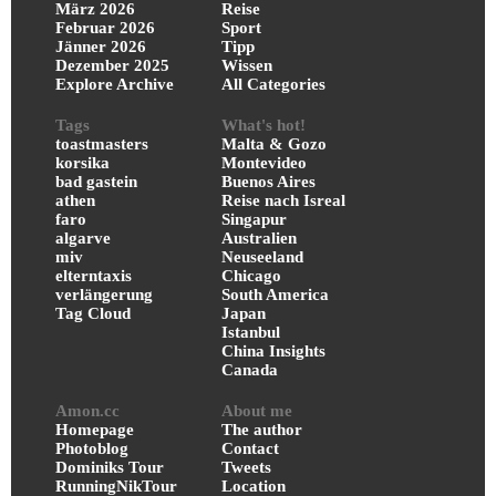
März 2026
Reise
Februar 2026
Sport
Jänner 2026
Tipp
Dezember 2025
Wissen
Explore Archive
All Categories
Tags
What's hot!
toastmasters
Malta & Gozo
korsika
Montevideo
bad gastein
Buenos Aires
athen
Reise nach Isreal
faro
Singapur
algarve
Australien
miv
Neuseeland
elterntaxis
Chicago
verlängerung
South America
Tag Cloud
Japan
Istanbul
China Insights
Canada
Amon.cc
About me
Homepage
The author
Photoblog
Contact
Dominiks Tour
Tweets
RunningNikTour
Location